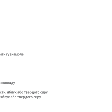
бити гуакамоле
 шоколаду
у
пусти, яблук або твердого сиру
и, яблук або твердого сиру