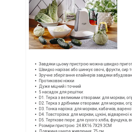
Завдяки цьому пристрою можна швидко приготув
Швидко нарізає або шинкує овочі, фрукти, сир 
Зручне зберігання елайнерів завдяки вбудовані
Протиковзкі ніжки
Дуже міцний і точний
5 насадок для решітки:
D1. Терка з великими отворами: для моркви, огір
D2. Терка з дрібними отворами: для моркви, огір
D3. Тонка нарізка: для моркви, кабачків, вареної
D4. Товсторізка: для моркви, цукіні, відвареної 
D5. Терткове пюре: для сухого хліба, фундука, 
Розміри пристрою: 24.8X16.7X29.3CM
Довжина шнура живлення: 75 см