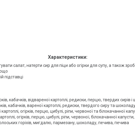
Характеристики:
ати салат, натерти сир для піци або огірки для супу, а також зро
тощо
й підставці
ків, кабачків, відвареної картоплі, редиски, перцю, твердих сирів і
ків, кабачків, вареної картоплі, редиски, твердого сиру та шоколад
 картоплі, огірків, перцю, цибулі, ріпи, червоної та білокачанної ка
картоплі, огірків, перцю, цибулі, ріпи, червоної, білокачанної капуст
волоських горіхів, мигдалю, пармезану, шоколаду, печива, печива