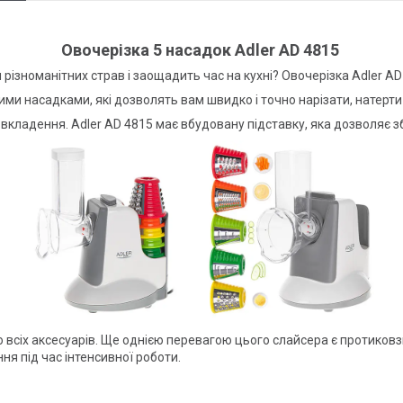
Овочерізка 5 насадок Adler AD 4815
ізноманітних страв і заощадить час на кухні? Овочерізка Adler AD 
и насадками, які дозволять вам швидко і точно нарізати, натерти і 
 вкладення. Adler AD 4815 має вбудовану підставку, яка дозволяє з
 всіх аксесуарів. Ще однією перевагою цього слайсера є протиковзк
ня під час інтенсивної роботи.