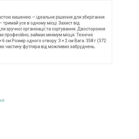
частою кишенею — ідеальне рішення для зберігання
— тримай усе в одному місці. Захист від
ля зручної організації та сортування. Двостороння
є професійно, займає мінімум місця. Технічні
 6 см Розмір одного отвору: 3 × 2 см Вага: 358 г (372
шню частину футляра від можливих забруднень.
сті