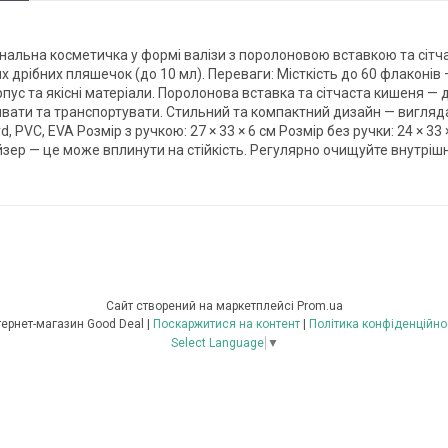
нальна косметичка у формі валізи з поролоновою вставкою та сіт
ших дрібних пляшечок (до 10 мл). Переваги: Місткість до 60 флаконів 
ус та якісні матеріали. Поролонова вставка та сітчаста кишеня — д
ивати та транспортувати. Стильний та компактний дизайн — вигляда
 PVC, EVA Розмір з ручкою: 27 × 33 × 6 см Розмір без ручки: 24 × 33 ×
зер — це може вплинути на стійкість. Регулярно очищуйте внутрі
Сайт створений на маркетплейсі
Prom.ua
Інтернет-магазин Good Deal |
Поскаржитися на контент
|
Політика конфіденційно
Select Language
▼