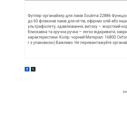
Футляр-органайзер для лаків Soulima 22886 Функціо
до 60 флаконів лаків для нігтів, ефірних олій або ін
ультрафіолету, здавлювання, витоку — жорсткий корп
блискавка та зручна ручка — легко відкривати, закр
характеристики: Колір: чорний Матеріал: 1680D Oxford,
г з упаковкою) Важливо: Не перевантажуйте органай