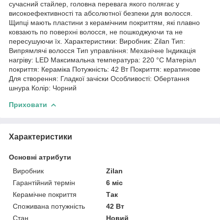
сучасний стайлер, головна перевага якого полягає у
високоефективності та абсолютної безпеки для волосся.
Щипці мають пластини з керамічним покриттям, які плавно
ковзають по поверхні волосся, не пошкоджуючи та не
пересушуючи їх. Характеристики: Виробник: Zilan Тип:
Випрямлячі волосся Тип управління: Механічне Індикація
нагріву: LED Максимальна температура: 220 °С Матеріал
покриття: Кераміка Потужність: 42 Вт Покриття: кератинове
Для створення: Гладкої зачіски Особливості: Обертання
шнура Колір: Чорний
Приховати
Характеристики
Основні атрибути
Виробник
Zilan
Гарантійний термін
6 міс
Керамічне покриття
Так
Споживана потужність
42 Вт
Стан
Новий