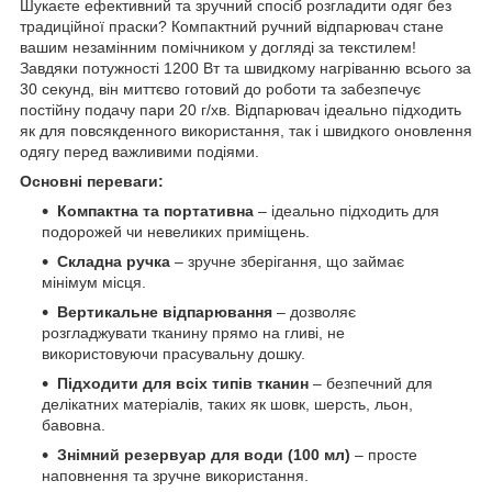
Шукаєте ефективний та зручний спосіб розгладити одяг без
традиційної праски? Компактний ручний відпарювач стане
вашим незамінним помічником у догляді за текстилем!
Завдяки потужності 1200 Вт та швидкому нагріванню всього за
30 секунд, він миттєво готовий до роботи та забезпечує
постійну подачу пари 20 г/хв. Відпарювач ідеально підходить
як для повсякденного використання, так і швидкого оновлення
одягу перед важливими подіями.
Основні переваги:
Компактна та портативна
– ідеально підходить для
подорожей чи невеликих приміщень.
Складна ручка
– зручне зберігання, що займає
мінімум місця.
Вертикальне відпарювання
– дозволяє
розгладжувати тканину прямо на гливі, не
використовуючи прасувальну дошку.
Підходити для всіх типів тканин
– безпечний для
делікатних матеріалів, таких як шовк, шерсть, льон,
бавовна.
Знімний резервуар для води (100 мл)
– просте
наповнення та зручне використання.