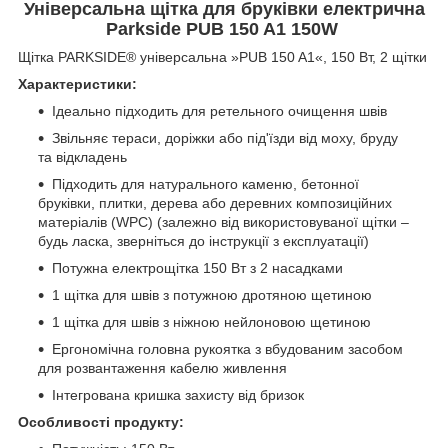
Універсальна щітка для бруківки електрична
Parkside PUB 150 A1 150W
Щітка PARKSIDE® універсальна »PUB 150 A1«, 150 Вт, 2 щітки
Характеристики:
Ідеально підходить для ретельного очищення швів
Звільняє тераси, доріжки або під'їзди від моху, бруду
та відкладень
Підходить для натурального каменю, бетонної
бруківки, плитки, дерева або деревних композиційних
матеріалів (WPC) (залежно від використовуваної щітки –
будь ласка, зверніться до інструкції з експлуатації)
Потужна електрощітка 150 Вт з 2 насадками
1 щітка для швів з потужною дротяною щетиною
1 щітка для швів з ніжною нейлоновою щетиною
Ергономічна головна рукоятка з вбудованим засобом
для розвантаження кабелю живлення
Інтегрована кришка захисту від бризок
Особливості продукту: