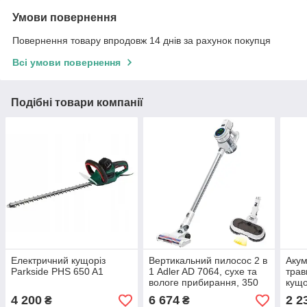
Умови повернення
Повернення товару впродовж 14 днів за рахунок покупця
Всі умови повернення
Подібні товари компанії
Електричний кущоріз
Вертикальний пилосос 2 в
Акум
Parkside PHS 650 A1
1 Adler AD 7064, сухе та
трав
вологе прибирання, 350
кущо
Вт
PAGS
4 200
6 674
2 2
₴
₴
хв, 