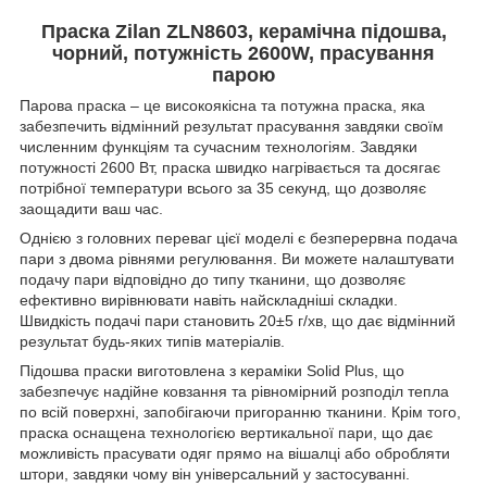
Праска Zilan ZLN8603, керамічна підошва,
чорний, потужність 2600W, прасування
парою
Парова праска – це високоякісна та потужна праска, яка
забезпечить відмінний результат прасування завдяки своїм
численним функціям та сучасним технологіям. Завдяки
потужності 2600 Вт, праска швидко нагрівається та досягає
потрібної температури всього за 35 секунд, що дозволяє
заощадити ваш час.
Однією з головних переваг цієї моделі є безперервна подача
пари з двома рівнями регулювання. Ви можете налаштувати
подачу пари відповідно до типу тканини, що дозволяє
ефективно вирівнювати навіть найскладніші складки.
Швидкість подачі пари становить 20±5 г/хв, що дає відмінний
результат будь-яких типів матеріалів.
Підошва праски виготовлена з кераміки Solid Plus, що
забезпечує надійне ковзання та рівномірний розподіл тепла
по всій поверхні, запобігаючи пригоранню тканини. Крім того,
праска оснащена технологією вертикальної пари, що дає
можливість прасувати одяг прямо на вішалці або обробляти
штори, завдяки чому він універсальний у застосуванні.