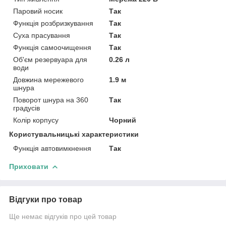
Паровий носик
Так
Функція розбризкування
Так
Суха прасування
Так
Функція самоочищення
Так
Об'єм резервуара для
0.26 л
води
Довжина мережевого
1.9 м
шнура
Поворот шнура на 360
Так
градусів
Колір корпусу
Чорний
Користувальницькі характеристики
Функція автовимкнення
Так
Приховати
Відгуки про товар
Ще немає відгуків про цей товар