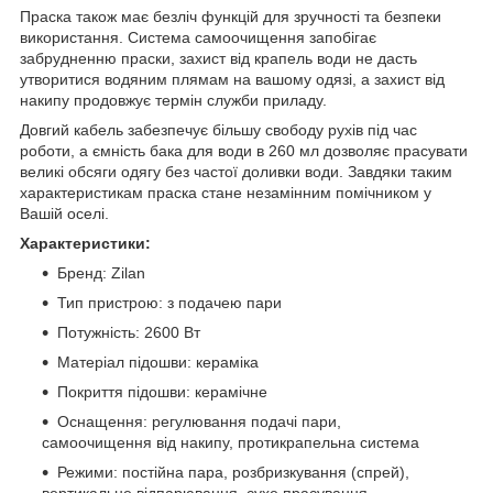
Праска також має безліч функцій для зручності та безпеки
використання. Система самоочищення запобігає
забрудненню праски, захист від крапель води не дасть
утворитися водяним плямам на вашому одязі, а захист від
накипу продовжує термін служби приладу.
Довгий кабель забезпечує більшу свободу рухів під час
роботи, а ємність бака для води в 260 мл дозволяє прасувати
великі обсяги одягу без частої доливки води. Завдяки таким
характеристикам праска стане незамінним помічником у
Вашій оселі.
Характеристики:
Бренд: Zilan
Тип пристрою: з подачею пари
Потужність: 2600 Вт
Матеріал підошви: кераміка
Покриття підошви: керамічне
Оснащення: регулювання подачі пари,
самоочищення від накипу, протикрапельна система
Режими: постійна пара, розбризкування (спрей),
вертикальне відпарювання, сухе прасування