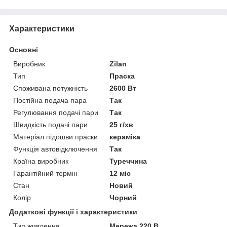
Характеристики
Основні
Виробник
Zilan
Тип
Праска
Споживана потужність
2600 Вт
Постійна подача пара
Так
Регулювання подачі пари
Так
Швидкість подачі пари
25 г/хв
Матеріал підошви праски
кераміка
Функція автовідключення
Так
Країна виробник
Туреччина
Гарантійний термін
12 міс
Стан
Новий
Колір
Чорний
Додаткові функції і характеристики
Тип живлення
Мережа 220 В