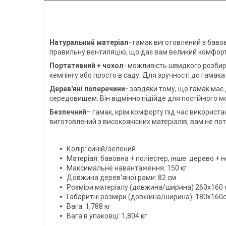
Натуральний матеріал
- гамак виготовлений з баво
правильну вентиляцію, що дає вам великий комфорт п
Портативний + чохол
- можливість швидкого розбира
кемпінгу або просто в саду. Для зручності до гамака
Дерев'яні поперечини-
завдяки тому, що гамак має 
середовищем. Він відмінно підійде для постійного мон
Безпечний
– гамак, крім комфорту під час використан
виготовлений з високоякісних матеріалів, вам не пот
Колір: синій/зелений
Матеріал: бавовна + поліестер, інше: дерево + н
Максимальне навантаження: 150 кг
Довжина дерев'яної рами: 82 см
Розміри матеріалу (довжина/ширина) 260х160 
Габаритні розміри (довжина/ширина): 180х160
Вага: 1,788 кг
Вага в упаковці: 1,804 кг