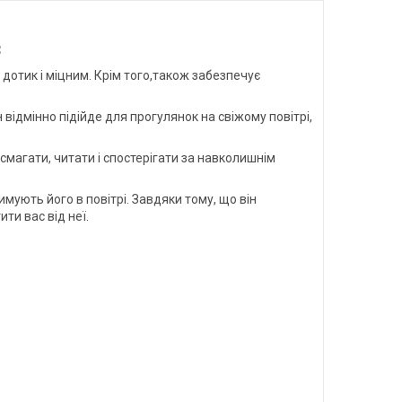
8
дотик і міцним. Крім того,також забезпечує
відмінно підійде для прогулянок на свіжому повітрі,
магати, читати і спостерігати за навколишнім
имують його в повітрі. Завдяки тому, що він
ти вас від неї.