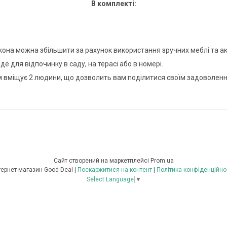
В комплекті:
кона можна збільшити за рахунок використання зручних меблі та а
е для відпочинку в саду, на терасі або в номері.
м вміщує 2 людини, що дозволить вам поділитися своїм задоволен
Сайт створений на маркетплейсі
Prom.ua
Інтернет-магазин Good Deal |
Поскаржитися на контент
|
Політика конфіденційно
Select Language
▼