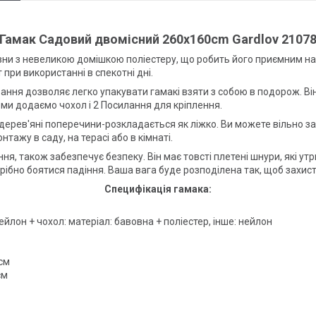
Гамак Садовий двомісний 260x160cm Gardlov 2107
вни з невеликою домішкою поліестеру, що робить його приємним на 
ри використанні в спекотні дні.
ння дозволяє легко упакувати гамакі взяти з собою в подорож. Він 
 ми додаємо чохол і 2 Посилання для кріплення.
дерев'яні поперечини-розкладається як ліжко. Ви можете вільно зас
тажу в саду, на терасі або в кімнаті.
ня, також забезпечує безпеку. Він має товсті плетені шнури, які утр
рібно боятися падіння. Ваша вага буде розподілена так, щоб захисти
Специфікація гамака:
ейлон + чохол: матеріал: бавовна + поліестер, інше: нейлон
см
см