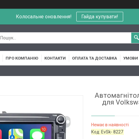
Колосальне оновлення!
Гайда купувати!
ПРО КОМПАНІЮ
КОНТАКТИ
ОПЛАТА ТА ДОСТАВКА
УМОВИ 
Автомагнітол
для Volkswa
Немає в наявності
Код:
EvSk- 8227