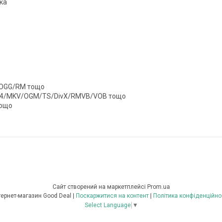
ка
OGG/RM тощо
P4/MKV/OGM/TS/DivX/RMVB/VOB тощо
тощо
Сайт створений на маркетплейсі
Prom.ua
Інтернет-магазин Good Deal |
Поскаржитися на контент
|
Політика конфіденційно
Select Language
▼