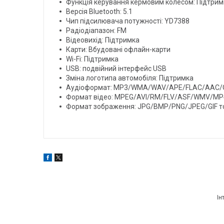
Функція керування кермовим колесом: Підтрим
Версія Bluetooth: 5.1
Чип підсилювача потужності: YD7388
Радіодіапазон: FM
Відеовихід: Підтримка
Карти: Вбудовані офлайн-карти
Wi-Fi: Підтримка
USB: подвійний інтерфейс USB
Зміна логотипа автомобіля: Підтримка
Аудіоформат: MP3/WMA/WAV/APE/FLAC/AAC/
Формат відео: MPEG/AVI/RM/FLV/ASF/WMV/M
Формат зображення: JPG/BMP/PNG/JPEG/GIF 