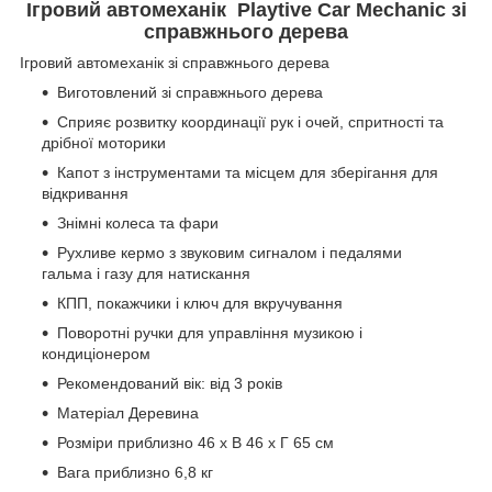
Ігровий автомеханік Playtive Car Mechanic зі
справжнього дерева
Ігровий автомеханік зі справжнього дерева
Виготовлений зі справжнього дерева
Сприяє розвитку координації рук і очей, спритності та
дрібної моторики
Капот з інструментами та місцем для зберігання для
відкривання
Знімні колеса та фари
Рухливе кермо з звуковим сигналом і педалями
гальма і газу для натискання
КПП, покажчики і ключ для вкручування
Поворотні ручки для управління музикою і
кондиціонером
Рекомендований вік: від 3 років
Матеріал Деревина
Розміри приблизно 46 х В 46 х Г 65 см
Вага приблизно 6,8 кг