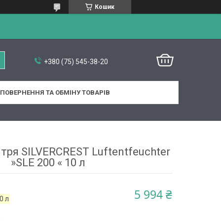
Кошик
+380 (75) 545-38-20
ПОВЕРНЕННЯ ТА ОБМІНУ ТОВАРІВ
тря SILVERCREST Luftentfeuchter
»SLE 200 « 10 л
5 994 ₴
0 л
0