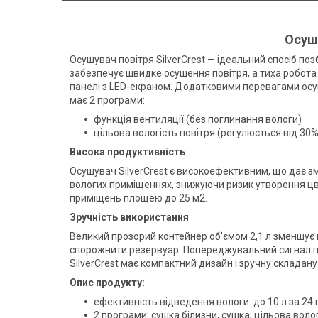
Осушу
Осушувач повітря SilverCrest — ідеальний спосіб по
забезпечує швидке осушення повітря, а тиха робота 
панелі з LED-екраном. Додатковими перевагами осу
має 2 програми:
функція вентиляції (без поглинання вологи)
цільова вологість повітря (регулюється від 30
Висока продуктивність
Осушувач SilverCrest є високоефективним, що дає зм
вологих приміщеннях, знижуючи ризик утворення цв
приміщень площею до 25 м2.
Зручність використання
Великий прозорий контейнер об'ємом 2,1 л зменшує 
спорожнити резервуар. Попереджувальний сигнал пр
SilverCrest має компактний дизайн і зручну складан
Опис продукту:
ефективність відведення вологи: до 10 л за 24
2 програми: сушка білизни, сушка; цільова воло