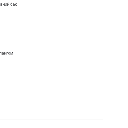
овний бак
шлангом