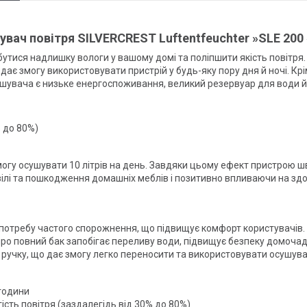
вач повітря SILVERCREST Luftentfeuchter »SLE 200 
збутися надлишку вологи у вашому домі та поліпшити якість повітр
дає змогу використовувати пристрій у будь-яку пору дня й ночі. Кр
шувача є низьке енергоспоживання, великий резервуар для води й
% до 80%)
огу осушувати 10 літрів на день. Завдяки цьому ефект пристрою шв
ілі та пошкодження домашніх меблів і позитивно впливаючи на зд
потребу частого спорожнення, що підвищує комфорт користувачів. К
о повний бак запобігає переливу води, підвищує безпеку домочадц
у ручку, що дає змогу легко переносити та використовувати осушува
 години
гість повітря (заздалегідь від 30% до 80%)