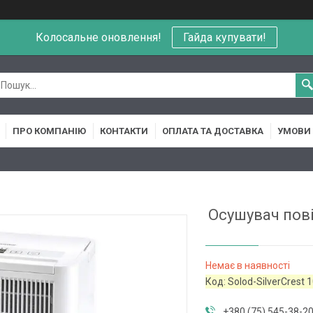
Колосальне оновлення!
Гайда купувати!
ПРО КОМПАНІЮ
КОНТАКТИ
ОПЛАТА ТА ДОСТАВКА
УМОВИ 
Осушувач пові
Немає в наявності
Код:
Solod-SilverCrest 1
+380 (75) 545-38-2