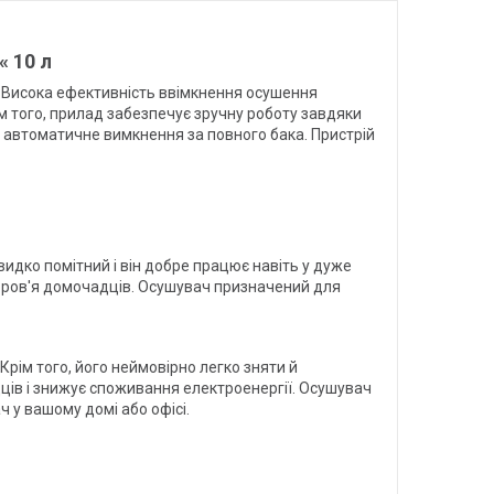
« 10 л
я. Висока ефективність ввімкнення осушення
ім того, прилад забезпечує зручну роботу завдяки
 автоматичне вимкнення за повного бака. Пристрій
идко помітний і він добре працює навіть у дуже
оров'я домочадців. Осушувач призначений для
рім того, його неймовірно легко зняти й
ів і знижує споживання електроенергії. Осушувач
ч у вашому домі або офісі.