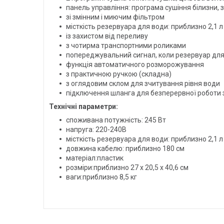
панель управління: програма сушіння білизни,
зі змінним і миючим фільтром
місткість резервуара для води: приблизно 2,1 л
із захистом від переливу
з чотирма транспортними роликами
попереджувальний сигнал, коли резервуар дл
функція автоматичного розморожування
з практичною ручкою (складна)
з оглядовим склом для зчитування рівня води
підключення шланга для безперервної роботи 
Технічні параметри:
споживана потужність: 245 Вт
напруга: 220-240В
місткість резервуара для води: приблизно 2,1 л
довжина кабелю: приблизно 180 см
матеріал:пластик
розміри:приблизно 27 x 20,5 x 40,6 см
ваги:приблизно 8,5 кг