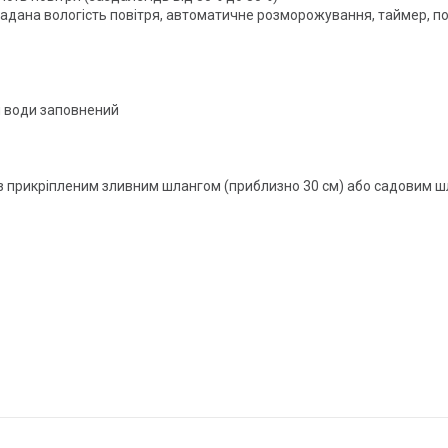
 задана вологість повітря, автоматичне розморожування, таймер, п
я води заповнений
з прикріпленим зливним шлангом (приблизно 30 см) або садовим 