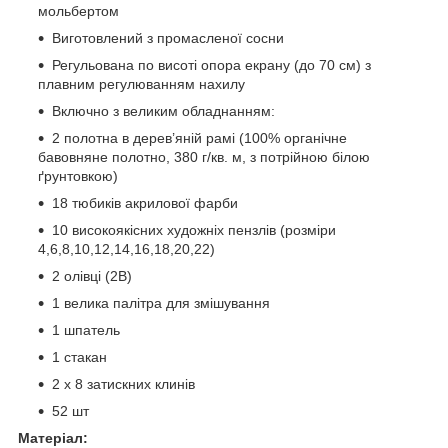
мольбертом
Виготовлений з промасленої сосни
Регульована по висоті опора екрану (до 70 см) з
плавним регулюванням нахилу
Включно з великим обладнанням:
2 полотна в дерев’яній рамі (100% органічне
бавовняне полотно, 380 г/кв. м, з потрійною білою
ґрунтовкою)
18 тюбиків акрилової фарби
10 високоякісних художніх пензлів (розміри
4,6,8,10,12,14,16,18,20,22)
2 олівці (2B)
1 велика палітра для змішування
1 шпатель
1 стакан
2 х 8 затискних клинів
52 шт
Матеріал: