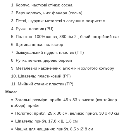
Корпус, часткові стінки: сосна
Верх корпусу, низ: фанера (сосна)
Петлі, шурупи: металеві з латунним покриттям
Ручка: пластик (PU)
Полотно: 100% канва, 380 г/м 2 , білий, потрійний лак
Щетина щітки: поліестер
Змішувальний піддон: пластик (ПП)
Ручка пензля: дерево берези
Металевий наконечник: алюміній золотого кольору
Шпатель: пластиковий (PP)
Мийний стакан: пластик (PP)
Маса:
Загальні розміри: прибл. 45 х 33 х висота (контейнер
в зборі), прибл
Полотно: прибл. 25 х 30 см, велике: прибл. 30 х 40 см
Шпатель: прибл. 17,8 х Ш 1,8 см
Чашка для чищення: прибл. 8,5 x Ø 8 см