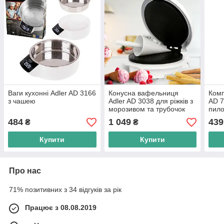
Ваги кухонні Adler AD 3166
Конусна вафельниця
Комп
з чашею
Adler AD 3038 для ріжків з
AD 7
морозивом та трубочок
пил
484
1 049
439
₴
₴
Купити
Купити
Про нас
71% позитивних з 34 відгуків за рік
Працює з 08.08.2019