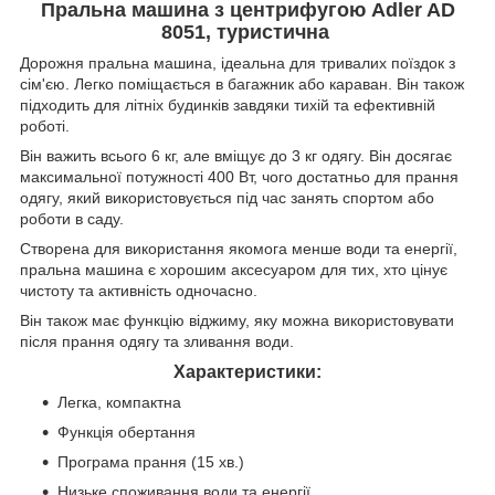
Пральна машина з центрифугою Adler AD
8051, туристична
Дорожня пральна машина, ідеальна для тривалих поїздок з
сім'єю. Легко поміщається в багажник або караван. Він також
підходить для літніх будинків завдяки тихій та ефективній
роботі.
Він важить всього 6 кг, але вміщує до 3 кг одягу. Він досягає
максимальної потужності 400 Вт, чого достатньо для прання
одягу, який використовується під час занять спортом або
роботи в саду.
Створена для використання якомога менше води та енергії,
пральна машина є хорошим аксесуаром для тих, хто цінує
чистоту та активність одночасно.
Він також має функцію віджиму, яку можна використовувати
після прання одягу та зливання води.
Характеристики:
Легка, компактна
Функція обертання
Програма прання (15 хв.)
Низьке споживання води та енергії