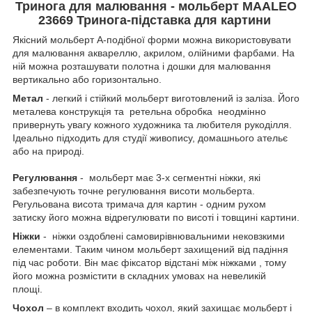
Тринога для малювання - мольберт MAALEO
23669 Тринога-підставка для картини
Якісний мольберт А-подібної форми можна використовувати
для малювання аквареллю, акрилом, олійними фарбами. На
ній можна розташувати полотна і дошки для малювання
вертикально або горизонтально.
Метал
- легкий і стійкий мольберт виготовлений із заліза. Його
металева конструкція та ретельна обробка неодмінно
привернуть увагу кожного художника та любителя рукоділля.
Ідеально підходить для студії живопису, домашнього ательє
або на природі.
Регулювання
- мольберт має 3-х сегментні ніжки, які
забезпечують точне регулювання висоти мольберта.
Регульована висота тримача для картин - одним рухом
затиску його можна відрегулювати по висоті і товщині картини.
Ніжки
- ніжки оздоблені самовирівнювальними нековзкими
елементами. Таким чином мольберт захищений від падіння
під час роботи. Він має фіксатор відстані між ніжками , тому
його можна розмістити в складних умовах на невеликій
площі.
Чохол
– в комплект входить чохол, який захищає мольберт і