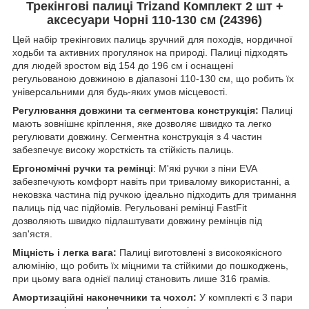
Трекінгові палиці Trizand Комплект 2 шт +
аксесуари Чорні 110-130 см (24396)
Цей набір трекінгових палиць зручний для походів, нордичної
ходьби та активних прогулянок на природі. Палиці підходять
для людей зростом від 154 до 196 см і оснащені
регульованою довжиною в діапазоні 110-130 см, що робить їх
універсальними для будь-яких умов місцевості.
Регулювання довжини та сегментова конструкція:
Палиці
мають зовнішнє кріплення, яке дозволяє швидко та легко
регулювати довжину. Сегментна конструкція з 4 частин
забезпечує високу жорсткість та стійкість палиць.
Ергономічні ручки та ремінці
: М'які ручки з піни EVA
забезпечують комфорт навіть при тривалому використанні, а
нековзка частина під ручкою ідеально підходить для тримання
палиць під час підйомів. Регульовані ремінці FastFit
дозволяють швидко підлаштувати довжину ремінців під
зап'ястя.
Міцність і легка вага:
Палиці виготовлені з високоякісного
алюмінію, що робить їх міцними та стійкими до пошкоджень,
при цьому вага однієї палиці становить лише 316 грамів.
Амортизаційні наконечники та чохол:
У комплекті є 3 пари