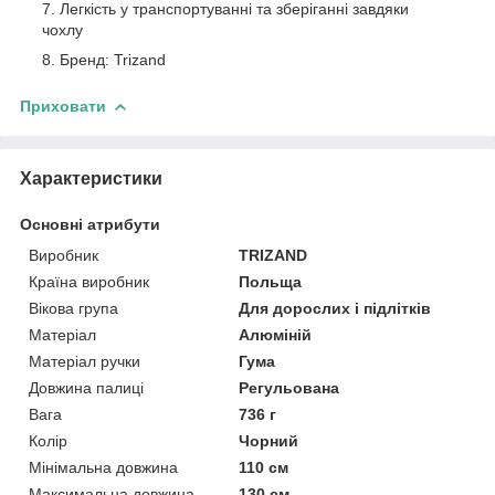
Легкість у транспортуванні та зберіганні завдяки
чохлу
Бренд: Trizand
Приховати
Характеристики
Основні атрибути
Виробник
TRIZAND
Країна виробник
Польща
Вікова група
Для дорослих і підлітків
Матеріал
Алюміній
Матеріал ручки
Гума
Довжина палиці
Регульована
Вага
736 г
Колір
Чорний
Мінімальна довжина
110 см
Максимальна довжина
130 см