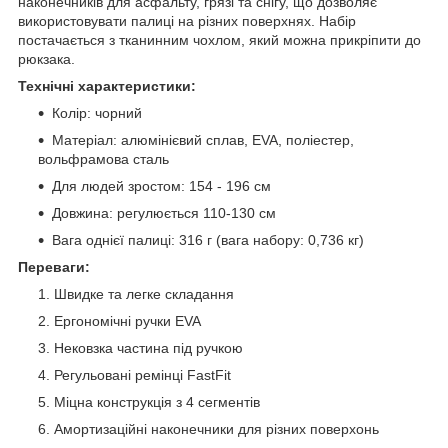
наконечників для асфальту, грязі та снігу, що дозволяє
використовувати палиці на різних поверхнях. Набір
постачається з тканинним чохлом, який можна прикріпити до
рюкзака.
Технічні характеристики:
Колір: чорний
Матеріал: алюмінієвий сплав, EVA, поліестер,
вольфрамова сталь
Для людей зростом: 154 - 196 см
Довжина: регулюється 110-130 см
Вага однієї палиці: 316 г (вага набору: 0,736 кг)
Переваги:
Швидке та легке складання
Ергономічні ручки EVA
Нековзка частина під ручкою
Регульовані ремінці FastFit
Міцна конструкція з 4 сегментів
Амортизаційні наконечники для різних поверхонь