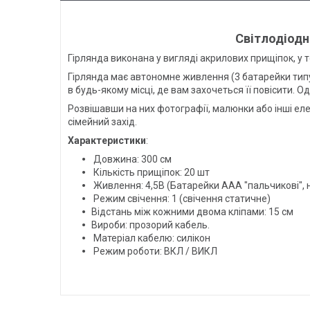
Світлодіодн
Гірлянда виконана у вигляді акрилових прищіпок, у т
Гірлянда має автономне живлення (3 батарейки типу А
в будь-якому місці, де вам захочеться її повісити. 
Розвішавши на них фотографії, малюнки або інші ел
сімейний захід.
Характеристики
:
Довжина: 300 см
Кількість прищіпок: 20 шт
Живлення: 4,5В (Батарейки AАА "пальчикові",
Режим свічення: 1 (свічення статичне)
Відстань між кожними двома кліпами: 15 см
Вироби: прозорий кабель.
Матеріал кабелю: силікон
Режим роботи: ВКЛ / ВИКЛ