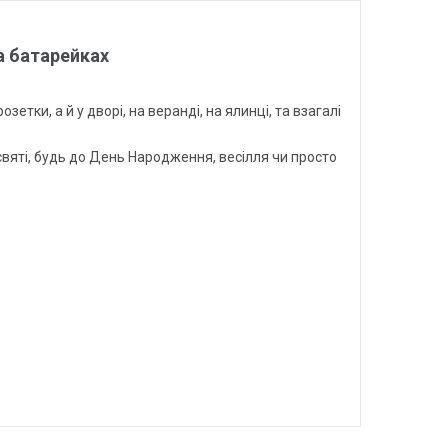
а батарейках
тки, а й у дворі, на веранді, на ялинці, та взагалі
вяті, будь до День Народження, весілля чи просто