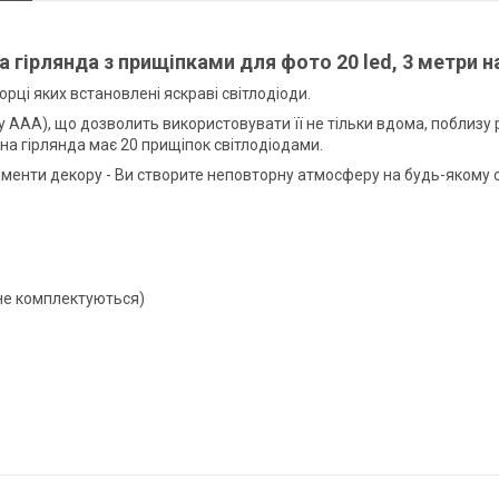
а гірлянда з прищіпками для фото 20 led, 3 метри н
орці яких встановлені яскраві світлодіоди.
АА), що дозволить використовувати її не тільки вдома, поблизу розе
Одна гірлянда має 20 прищіпок світлодіодами.
ементи декору - Ви створите неповторну атмосферу на будь-якому с
 не комплектуються)