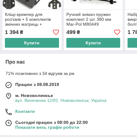
Кліщі-кримпер для
Ручний знімач пружин
Набі
роз'ємів + 5 комплектів
комплект 2 шт. 380 мм
викр
змінних матриць +
Mar-Pol M80449
болт
викрутка + кейс MAR-POL
POL
1 394
499
1 7
₴
₴
M49533
Купити
Купити
Про нас
71% позитивних з 34 відгуків за рік
Працює з 08.08.2019
м. Нововолинськ
вул. Виниченка 12/82, Нововолинськ, Україна
Контакти
Сьогодні працює з 08:00 до 22:00
Показати весь графік роботи