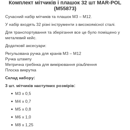
Комплект мітчиків і плашок 32 шт MAR-POL
(M55873)
Сучасний набір мітчиків та плашок М3 – М12.
У набір входять 32 різні інструменти з високоякісної сталі.
Для транспортування та зберігання все це було поміщено у
металевий кейс.
ДодатковіІ аксесуари:
Регульована ручка для кранів М3 – М12
Ручка штампу
Метрична гребінка для вимірювання різьблення
Плоска викрутка
Склад набору:
3 шт. мітчиків наступних розмірів:
М3 х 0,5
М4 х 0,7
М5 х 0,8
М6 х 1,0
М8 х 1,25