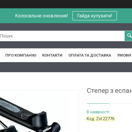
Колосальне оновлення!
Гайда купувати!
ПРО КОМПАНІЮ
КОНТАКТИ
ОПЛАТА ТА ДОСТАВКА
УМОВИ 
Степер з еспа
В наявності
Код:
Zol 22776