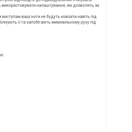
ь використовувати налаштування, які дозволять їм
 виступам ваші ноги не будуть ковзати навіть під
білізують її та запобігають мимовільному руху під
л.