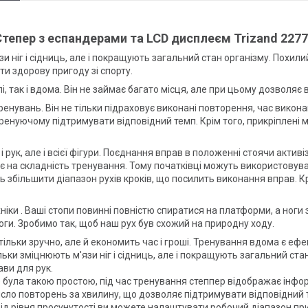
тепер з еспандерами та LCD дисплеєм Trizand 227
зи ніг і сідниць, але і покращують загальний стан організму. Похили
и здорову пригоду зі спорту.
 так і вдома. Він не займає багато місця, але при цьому дозволяє 
ренувань. Він не тільки підраховує виконані повторення, час виконан
ренуючому підтримувати відповідний темп. Крім того, прикріплені
і рук, але і всієї фігури. Поєднання вправ в положенні стоячи актив
 на складність тренування. Тому початківці можуть використовува
 збільшити діапазон рухів кроків, що посилить виконання вправ. Кр
іки . Ваші стопи повинні повністю спиратися на платформи, а ноги 
ноги. Зробимо так, щоб наш рух був схожий на природну ходу.
тільки зручно, але й економить час і гроші. Тренування вдома є е
тільки зміцнюють м'язи ніг і сідниць, але і покращують загальний ст
ви для рук.
е була такою простою, під час тренування степпер відображає інформ
число повторень за хвилину, що дозволяє підтримувати відповідний 
ід рівня просунутості ви можете налаштувати робочий діапазон при