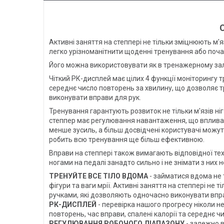
С
Активні заняття на степпері не тільки зміцнюють м'я
легко урізноманітнити щоденні тренування або почат
Його можна використовувати як в тренажерному залі,
Чіткий РК-дисплей має цілих 4 функції моніторингу т
середнє число повторень за хвилину, що дозволяє т
виконувати вправи для рук.
Тренування гарантують розвиток не тільки м'язів ніг 
степпер має регулювання навантаження, що впливає
менше зусиль, а більш досвідчені користувачі можуть
робить всю тренування ще більш ефективною.
Вправи на степпері також вимагають відповідної техн
ногами на педалі занадто сильно і не знімати з них 
ТРЕНУЙТЕ ВСЕ ТІЛО ВДОМА
- займатися вдома не 
фігури та ваги мрії. Активні заняття на степпері не 
ручками, які дозволяють одночасно виконувати впра
РК-ДИСПЛЕЙ
- перевірка нашого прогресу ніколи н
повторень, час вправи, спалені калорії та середнє 
РЕГУЛЮВАННЯ РОБОЧОГО ДІАПАЗОНУ
- залежно в