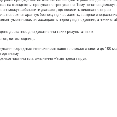
є на складність і просування тренування. Тому початківці можут
увачі можуть збільшити діапазон, що посилить виконання вправ.
ча поверхня гарантує безпеку під час занять, завдяки спеціальним
льні гумові ніжки, які захищають підлогу від подряпин, а ніжки ста
день достатньо для досягнення таких результатів, як:
гон, литок і сідниць.
ування середньої інтенсивності ваше тіло може спалити до 100 кка
 організму.
хньої частини тіла, зміцнення м’язів преса та рук.