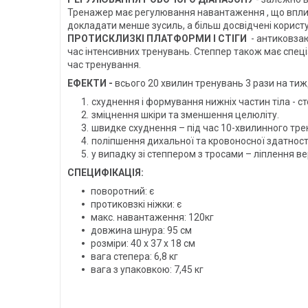
Тренажер має регулювання навантаження , що вплива
докладати менше зусиль, а більш досвідчені корист
ПРОТИСКЛИЗКІ ПЛАТФОРМИ І СТІГИ
- антиковзаю
час інтенсивних тренувань. Степпер також має спеціа
час тренування.
ЕФЕКТИ -
всього 20 хвилин тренувань 3 рази на тиж
схуднення і формування нижніх частин тіла - сте
зміцнення шкіри та зменшення целюліту.
швидке схуднення – під час 10-хвилинного трен
поліпшення дихальної та кровоносної здатності
у випадку зі степпером з тросами – ліплення вер
СПЕЦИФІКАЦІЯ:
поворотний: є
протиковзкі ніжки: є
макс. навантаження: 120кг
довжина шнура: 95 см
розміри: 40 х 37 х 18 см
вага степера: 6,8 кг
вага з упаковкою: 7,45 кг