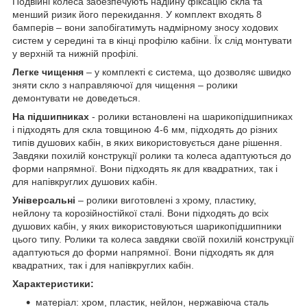
Подвійні колеса забезпечують надійну фіксацію скла та
менший ризик його перекидання. У комплект входять 8
бамперів – вони запобігатимуть надмірному зносу ходових
систем у середині та в кінці профілю кабіни. Їх слід монтувати
у верхній та нижній профілі.
Легке чищення
– у комплекті є система, що дозволяє швидко
зняти скло з направляючої для чищення – ролики
демонтувати не доведеться.
На підшипниках
- ролики встановлені на шарикопідшипниках
і підходять для скла товщиною 4-6 мм, підходять до різних
типів душових кабін, в яких використовується дане рішення.
Завдяки похилій конструкції ролики та колеса адаптуються до
форми напрямної. Вони підходять як для квадратних, так і
для напівкруглих душових кабін.
Універсальні
– ролики виготовлені з хрому, пластику,
нейлону та корозійностійкої сталі. Вони підходять до всіх
душових кабін, у яких використовуються шарикопідшипники
цього типу. Ролики та колеса завдяки своїй похилій конструкції
адаптуються до форми напрямної. Вони підходять як для
квадратних, так і для напівкруглих кабін.
Характеристики:
матеріал: хром, пластик, нейлон, нержавіюча сталь