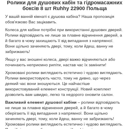
Ролики для душових кабін та гідромасажних
боксів 8 шт Ruhhy 22900 Польща
У вашій ванній кімнаті є душова кабіна? Наша пропозиція
обов'язково Вас зацікавить.
Колеса для кабіни потрібні при використанні душових дверей.
Ролики відповідають не лише за плавне відчинення дверей, а
й багато в чому захищають її від випадання з напрямної.
Вони щільно зачиняють двері, тому, коли йдеш, ванну не
забризкають!
Якщо у вас зношені колеса, двері важко відчиняються або
починають неприємно рипіти, настав час їх замінити!
Хромовані ролики виглядають естетично і чудово виглядають.
Ролики використовують часто, тому не дивно, що через
деякий час вони зношуються. Це найчастіше
використовуваний елемент конструкції. Новий комплект
дозволить вам швидко, легко та недорого оновити салон.
Важливий елемент душової кабіни
– ролики відповідають
не лише за плавне відчинення дверей, а й багато в чому
оберігають її від випадання з напрямної. Вони щільно
зачиняють двері, тому, коли йдеш, ванну не забризкають!
Хромовані ролики виглядають естетично і чудово виглядають.