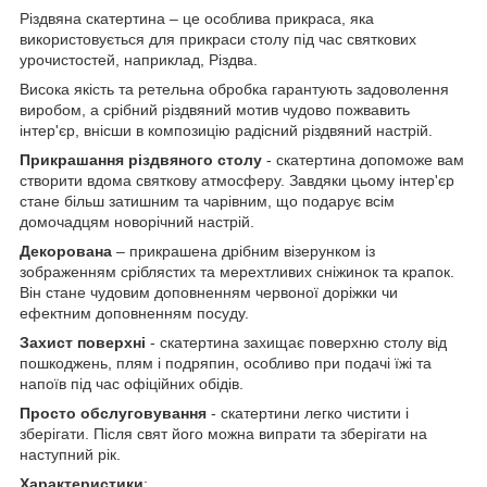
Різдвяна скатертина – це особлива прикраса, яка
використовується для прикраси столу під час святкових
урочистостей, наприклад, Різдва.
Висока якість та ретельна обробка гарантують задоволення
виробом, а срібний різдвяний мотив чудово пожвавить
інтер'єр, внісши в композицію радісний різдвяний настрій.
Прикрашання різдвяного столу
- скатертина допоможе вам
створити вдома святкову атмосферу. Завдяки цьому інтер'єр
стане більш затишним та чарівним, що подарує всім
домочадцям новорічний настрій.
Декорована
– прикрашена дрібним візерунком із
зображенням сріблястих та мерехтливих сніжинок та крапок.
Він стане чудовим доповненням червоної доріжки чи
ефектним доповненням посуду.
Захист поверхні
- скатертина захищає поверхню столу від
пошкоджень, плям і подряпин, особливо при подачі їжі та
напоїв під час офіційних обідів.
Просто обслуговування
- скатертини легко чистити і
зберігати. Після свят його можна випрати та зберігати на
наступний рік.
Характеристики
: