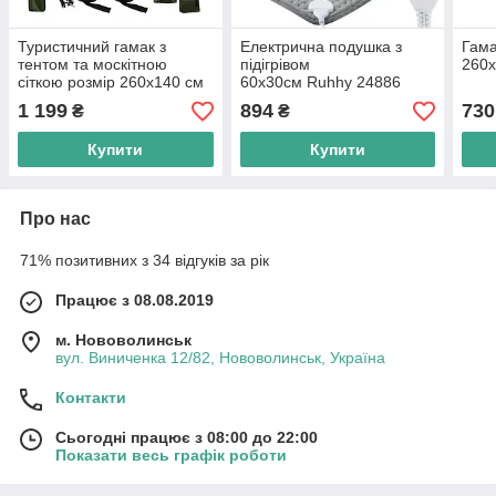
Туристичний гамак з
Електрична подушка з
Гама
тентом та москітною
підігрівом
260x
сіткою розмір 260x140 см
60х30см Ruhhy 24886
Trizand 25364
1 199
894
730
₴
₴
Купити
Купити
Про нас
71% позитивних з 34 відгуків за рік
Працює з 08.08.2019
м. Нововолинськ
вул. Виниченка 12/82, Нововолинськ, Україна
Контакти
Сьогодні працює з 08:00 до 22:00
Показати весь графік роботи