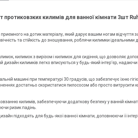
 протиковзких килимів для ванної кімнати 3шт Ru
а приємного на дотик матеріалу, який дарує вашим ногам відчуття з
овічність та стійкість до зношування, роблячи килимки ідеальними
лимок, килимок з вирізом і килимок для сидіння, що дозволяє доповн
ий дизайн килимків легко вписуються у будь-який інтер'єр, надаючи 
ній машині при температурі 30 градусів, що забезпечує їхню гігієні
неннях достатньо скористатися пилососом або просто витрусити к
овзанню килимів, забезпечуючи додаткову безпеку у ванній кімнаті
ючи ризик падінь.
дизайн підходять для будь-якої ванної кімнати, доповнюючи її інте