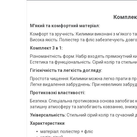
Комплект
М'який та комфортний матеріал:
Комфорт та зручність: Килимки виконані з м'якого т
Висока якість: Поліестер та фліс забезпечують довг
Комплект 3 в 1:
Різноманітність форм: Набір входять прямокутний ки
Естетика та функціональність: Сірий колір та стильн
Гігієнічність та легкість догляду:
Простота чищення: Килимки можна легко прати в праль
Легке видалення забруднень: При невеликих забруд
Протиковзкі властивості:
Безпека: Спеціальна протиковзка основа запобігає к
затишну атмосферу та запобігають ковзанню, знижу
Універсальність:
Стильний сірий колір та сучасний 
Характеристики
:
матеріал: поліестер + фліс