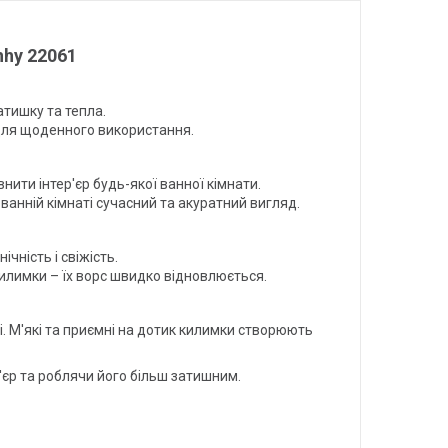
hhy 22061
атишку та тепла.
 для щоденного використання.
ити інтер'єр будь-якої ванної кімнати.
ванній кімнаті сучасний та акуратний вигляд.
чність і свіжість.
илимки – їх ворс швидко відновлюється.
. М'які та приємні на дотик килимки створюють
р'єр та роблячи його більш затишним.