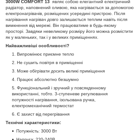
3000W COMFORT 13
являє собою елегантний електричний
радіатор, наповнений оливою, яка нагрівається за допомогою
електронагрівачів, розміщених усередині пристрою. Після
нагрівання нагрівач довго залишається теплим навіть після
вимкнення від мережі. Він працюватиме в будь-якому
просторі. Завдяки невеликому розміру його можна розмістити
як у маленьких, так і у великих приміщеннях.
Найважливіші особливості?
Випромінює приємне тепло
Не сушить повітря в приміщенні
Може обігрівати досить великі приміщення
Працює абсолютно безшумно
Функціональний і зручний у повсякденному
використанні, тобто. 3-ступеневе регулювання
потужності нагрівання, ізольована ручка,
електромеханічний термостат
Є захист від перегрівання
Технічні характеристики:
Потужність: 3000 Вт
Напруга: 220-240В