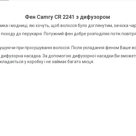
Фен Camry CR 2241 з дифузором
ка і модниці, які хочуть, щоб волосся було доглянутим, зачіска чар
походу до перукарні. Потужний фен добре розподіляє потік повітря,
сушуючи при просушуванні волосся. Після укладання феном Ваше во
дифузорна насадка. За допомогою дифузорної насадки Ви зможете р
складається у коробку і не займає багато місця.