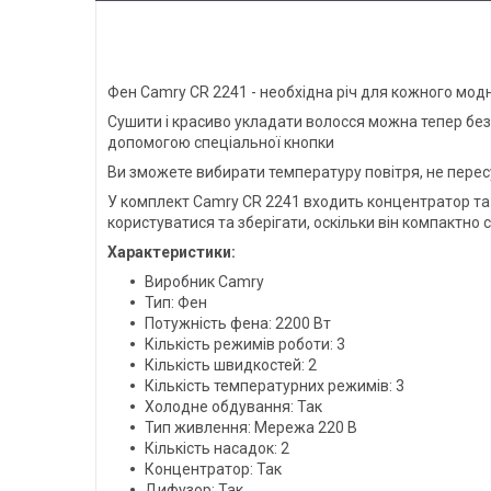
Фен Camry CR 2241 - необхідна річ для кожного модни
Сушити і красиво укладати волосся можна тепер без 
допомогою спеціальної кнопки
Ви зможете вибирати температуру повітря, не пере
У комплект Camry CR 2241 входить концентратор та 
користуватися та зберігати, оскільки він компактно 
Характеристики:
Виробник Camry
Тип: Фен
Потужність фена: 2200 Вт
Кількість режимів роботи: 3
Кількість швидкостей: 2
Кількість температурних режимів: 3
Холодне обдування: Так
Тип живлення: Мережа 220 В
Кількість насадок: 2
Концентратор: Так
Дифузор: Так