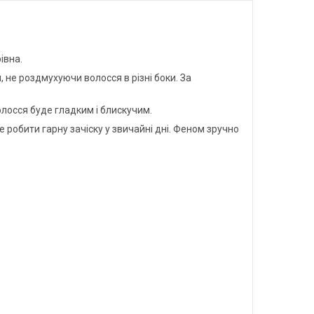
івна.
 не роздмухуючи волосся в різні боки. За
лосся буде гладким і блискучим.
обити гарну зачіску у звичайні дні. Феном зручно