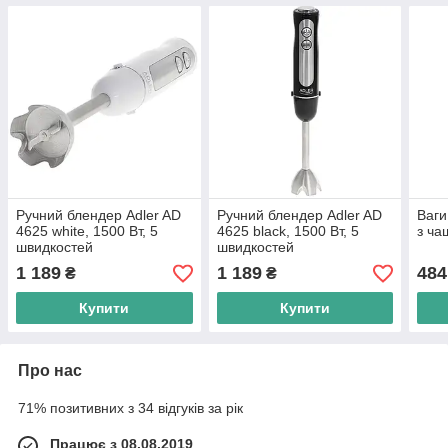
Ручний блендер Adler AD
Ручний блендер Adler AD
Ваги
4625 white, 1500 Вт, 5
4625 black, 1500 Вт, 5
з ч
швидкостей
швидкостей
1 189
1 189
484
₴
₴
Купити
Купити
Про нас
71% позитивних з 34 відгуків за рік
Працює з 08.08.2019