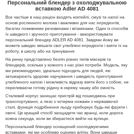
Персональний блендер з охолоджувальною
вставкою Adler AD 4081
Все частіше в наш раціон входять коктейлі, смузі та напої на
основі рослинного молока і важливих для нас інгредієнтів,
багатих поживними речовинами і вітамінами. Один із способів
їх швидкого і зручного приготування - використовувати
персональний блендер ADLER AD 4081. Завдяки йому ви
можете швидко змішати свої улюблені інгредієнти і взяти їх на
роботу, в школу або на тренування.
На ринку представлено безліч різних типів міксерів та
блендерів, оскільки у кожного з нас різні потреби. Модель, яку
ми рекомендуємо, ідеально підходить для людей, які
затьмарюють здорове харчування і швидкість приготування
улюбленого напою і можливість відразу взяти його з собою, не
переливаючи готову рідину в окрему чашку або ємність.
Сталевий корпус захищає пристрій від пошкоджень при
транспортуванні, а лезо з чотирма ножами з нержавіючої
сталі, функція подрібнення льоду приборкує будь-які фрукти і
овочі. Це кращий спосіб заощадити час вранці, коли дорога
кожна секунда, коли ви збираєтеся вийти на вулицю.
Персональний блендер оснащений охолоджуючими
вставками, які ми особливо оцінимо влітку. Вони швидше