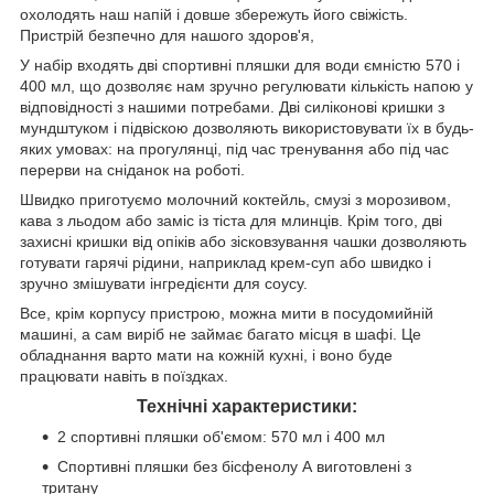
охолодять наш напій і довше збережуть його свіжість.
Пристрій безпечно для нашого здоров'я,
У набір входять дві спортивні пляшки для води ємністю 570 і
400 мл, що дозволяє нам зручно регулювати кількість напою у
відповідності з нашими потребами. Дві силіконові кришки з
мундштуком і підвіскою дозволяють використовувати їх в будь-
яких умовах: на прогулянці, під час тренування або під час
перерви на сніданок на роботі.
Швидко приготуємо молочний коктейль, смузі з морозивом,
кава з льодом або заміс із тіста для млинців. Крім того, дві
захисні кришки від опіків або зісковзування чашки дозволяють
готувати гарячі рідини, наприклад крем-суп або швидко і
зручно змішувати інгредієнти для соусу.
Все, крім корпусу пристрою, можна мити в посудомийній
машині, а сам виріб не займає багато місця в шафі. Це
обладнання варто мати на кожній кухні, і воно буде
працювати навіть в поїздках.
Технічні характеристики:
2 спортивні пляшки об'ємом: 570 мл і 400 мл
Спортивні пляшки без бісфенолу А виготовлені з
тритану