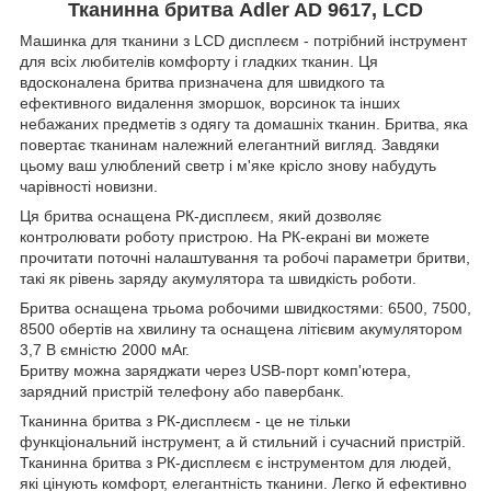
Тканинна бритва Adler AD 9617, LCD
Машинка для тканини з LCD дисплеєм - потрібний інструмент
для всіх любителів комфорту і гладких тканин. Ця
вдосконалена бритва призначена для швидкого та
ефективного видалення зморшок, ворсинок та інших
небажаних предметів з одягу та домашніх тканин. Бритва, яка
повертає тканинам належний елегантний вигляд. Завдяки
цьому ваш улюблений светр і м'яке крісло знову набудуть
чарівності новизни.
Ця бритва оснащена РК-дисплеєм, який дозволяє
контролювати роботу пристрою. На РК-екрані ви можете
прочитати поточні налаштування та робочі параметри бритви,
такі як рівень заряду акумулятора та швидкість роботи.
Бритва оснащена трьома робочими швидкостями: 6500, 7500,
8500 обертів на хвилину та оснащена літієвим акумулятором
3,7 В ємністю 2000 мАг.
Бритву можна заряджати через USB-порт комп'ютера,
зарядний пристрій телефону або павербанк.
Тканинна бритва з РК-дисплеєм - це не тільки
функціональний інструмент, а й стильний і сучасний пристрій.
Тканинна бритва з РК-дисплеєм є інструментом для людей,
які цінують комфорт, елегантність тканини. Легко й ефективно