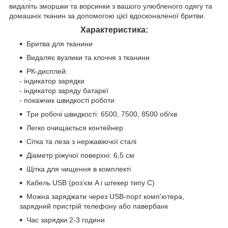
видаліть зморшки та ворсинки з вашого улюбленого одягу та
домашніх тканин за допомогою цієї вдосконаленої бритви.
Характеристика:
Бритва для тканини
Видаляє вузлики та клоччя з тканини
РК-дисплей:
- індикатор зарядки
- індикатор заряду батареї
- покажчик швидкості роботи
Три робочі швидкості: 6500, 7500, 8500 об/хв
Легко очищається контейнер
Сітка та леза з нержавіючої сталі
Діаметр ріжучої поверхні: 6,5 см
Щітка для чищення в комплекті
Кабель USB (роз’єм A і штекер типу C)
Можна заряджати через USB-порт комп'ютера,
зарядний пристрій телефону або павербанк
Час зарядки 2-3 години