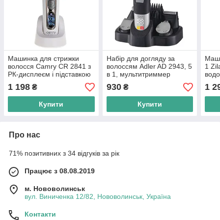
Машинка для стрижки
Набір для догляду за
Маши
волосся Camry CR 2841 з
волоссям Adler AD 2943, 5
1 Zi
РК-дисплеєм і підставкою
в 1, мультитриммер
водо
для зарядки
регу
1 198
930
1 2
₴
₴
стри
Купити
Купити
Про нас
71% позитивних з 34 відгуків за рік
Працює з 08.08.2019
м. Нововолинськ
вул. Виниченка 12/82, Нововолинськ, Україна
Контакти