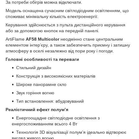
За потреби обігрів можна відключати.
Модель оснащена сучасним світлодіодним освітленням, що
споживає мінімальну кількість електроенергії.
Керування здійснюється з пульта дистанційного керування
або за допомогою кнопок на передній панелі.
ArtiFlame
AF58 Multicolor
неодмінно стане центральним
елементом інтер’єру, а також забезпечить приємну і затишну
атмосферу в оселі незалежно від пори року і погоди.
Головні особливості та переваги
Стильний дизайн
Конструкція з високоякісних матеріалів
Широке панорамне скло
Звук горіння вогню
Тип встановлення: вбудовуваний
Реалістичний ефект полум’я
Енергоощадне світлодіодне освітлення з
енергоспоживанням всього 4 Вт
Технологія 3D візуалізації полум’я ідеально відтворює
вигляд живого вогню