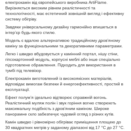
електрокамін від європейського виробника ArtiFlame.
Вирізняється високим рівнем реалістичності та
технологічності, має естетичний зовнішній вигляд і ефективну
систему обігріву.
Завдяки універсальному дизайну гармонійно впишеться в
інтер’єр будь-якого стилю.
Модель є вдалою альтернативою традиційному дров’яному
каміну за функціональними та декоративними параметрами.
Легко і швидко вбудовується у камінний портал, нішу стіни,
гіпсокартонний модуль, корпусні меблі або інше спеціально
підготовлене обрамлення. Підходить для використання в
тумбі під телевізор.
Електрокамін виготовлений із високоякісних матеріалів,
відповідає вимогам безпеки й енергоефективності, простий в
експлуатації.
Ефект полум’я ідеально відтворює справжній вогонь.
Реалістичний муляж полін і звук горіння вогню створюють
максимальну подібність з дров’яним каміном. Широке
панорамне скло забезпечує чудовий огляд з різних кутів.
Камін швидко і рівномірно обігріває приміщення площею до
30 квадратних метрів у заданому діапазоні від 17 °C до 27 °C.