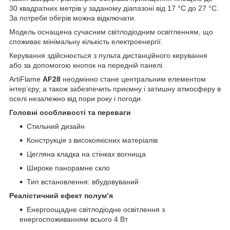
30 квадратних метрів у заданому діапазоні від 17 °C до 27 °C.
За потреби обігрів можна відключати.
Модель оснащена сучасним світлодіодним освітленням, що
споживає мінімальну кількість електроенергії.
Керування здійснюється з пульта дистанційного керування
або за допомогою кнопок на передній панелі.
ArtiFlame
AF28
неодмінно стане центральним елементом
інтер’єру, а також забезпечить приємну і затишну атмосферу в
оселі незалежно від пори року і погоди.
Головні особливості та переваги
Стильний дизайн
Конструкція з високоякісних матеріалів
Цегляна кладка на стінках вогнища
Широке панорамне скло
Тип встановлення: вбудовуваний
Реалістичний ефект полум’я
Енергоощадне світлодіодне освітлення з
енергоспоживанням всього 4 Вт