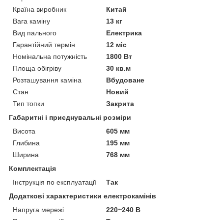
Країна виробник
Китай
Вага каміну
13 кг
Вид пального
Електрика
Гарантійний термін
12 міс
Номінальна потужність
1800 Вт
Площа обігріву
30 кв.м
Розташування каміна
Вбудоване
Стан
Новий
Тип топки
Закрита
Габаритні і приєднувальні розміри
Висота
605 мм
Глибина
195 мм
Ширина
768 мм
Комплектація
Інструкція по експлуатації
Так
Додаткові характеристики електрокамінів
Напруга мережі
220~240 В