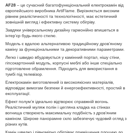
AF28
– це сучасний багатофункціональний електрокамін від
європейського виробника ArtiFlame. Вирізняється високим
рівнем реалістичності та технологічності, має естетичний
зовнішній вигляд і ефективну систему обігріву.
Завдяки універсальному дизайну гармонійно впишеться в
інтер’єр будь-якого стилю.
Модель є вдалою альтернативою традиційному дров’яному
каміну за функціональними та декоративними параметрами.
Легко і швидко вбудовується у камінний портал, нішу стіни,
гіпсокартонний модуль, корпусні меблі або інше спеціально
підготовлене обрамлення. Підходить для використання в
тумбі під телевізор.
Електрокамін виготовлений із високоякісних матеріалів,
відповідає вимогам безпеки й енергоефективності, простий в
експлуатації.
Ефект полум’я ідеально відтворює справжній вогонь.
Реалістичний муляж полін і цегляна кладка на стінках
вогнища створюють максимальну подібність з дров’яним
каміном. Широке панорамне скло забезпечує чудовий огляд з
різних кутів.
Камін швидко і рівномірно обігріває приміщення площею до