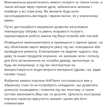
Максимальна реалістичність живого полум'я та тління полін, а
також імітація звуку горіння дров, забезпечать затишок і
комфорт у всі пори року. Ви зможете будь-коли
насолоджуватись виглядом і звуком вогню, як у класичному
каміні.
Пульт дистанційного керування дозволяє регулювати
температуру обігріву та рівень яскравості полум'я,
підлаштовуючи роботу каміна під Ваші потреби або настрій.
Розміщення камінокомплекту в приміщенні є гарною ідеєю, на
яку обов'язково варто звернути увагу під час планування або
проведення ремонту. Електрокамін не виділяє чадного газу,
диму та інших продуктів згорання, не залишає золи і попелу,
для його встановлення не потрібні димарі, вентиляція та
будь-які комунікації, а під час експлуатації не
використовуються жодні витратні матеріали (дрова, газ, рідке
паливо тощо).
Фабричні камінні портали ArtiFlame постачаються вже у
зібраному стані та не потребують складання, що дозволить
уникнути пошкоджень і помилок під час монтажу, а також
суттєво зекономить Ваш час та зусилля. Цілісність конструкції
порталу гарантує відсутність зазорів і щілин між його
елементами.