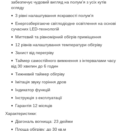
забезпечує чудовий вигляд на полум'я з усіх кутів
огляду
3 рівні налаштування яскравості полум'я
Енергозберігаюче світлодіодне освітлення на основі
сучасних LED-технологій
Миттєвий та рівномірний обігрів приміщення
12 рівнів налаштування температури обігріву
Захист від перегріву
Таймер самостійного вимкнення з інтервалами часу
від 30 хвилин до 6 годин
Тижневий таймер обігріву
Імітація звуку горіння дров
Індикатор функцій
Інструкція з експлуатації
Гарантія 12 місяців
Характеристики:
Діагональ вогнища: 23 дюйми
Площа обігріву: до 30 кв.м