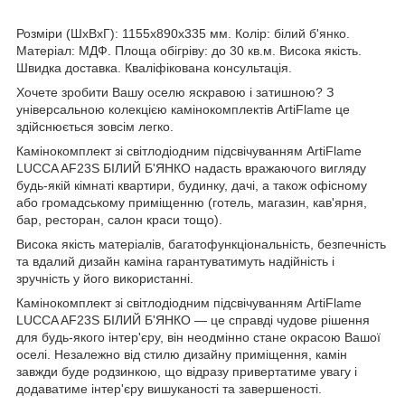
Розміри (ШхВхГ): 1155х890х335 мм. Колір: білий б'янко.
Матеріал: МДФ. Площа обігріву: до 30 кв.м. Висока якість.
Швидка доставка. Кваліфікована консультація.
Хочете зробити Вашу оселю яскравою і затишною? З
універсальною колекцією камінокомплектів ArtiFlame це
здійснюється зовсім легко.
Камінокомплект зі світлодіодним підсвічуванням ArtiFlame
LUCCA AF23S БІЛИЙ Б'ЯНКО надасть вражаючого вигляду
будь-якій кімнаті квартири, будинку, дачі, а також офісному
або громадському приміщенню (готель, магазин, кав'ярня,
бар, ресторан, салон краси тощо).
Висока якість матеріалів, багатофункціональність, безпечність
та вдалий дизайн каміна гарантуватимуть надійність і
зручність у його використанні.
Камінокомплект зі світлодіодним підсвічуванням ArtiFlame
LUCCA AF23S БІЛИЙ Б'ЯНКО — це справді чудове рішення
для будь-якого інтер'єру, він неодмінно стане окрасою Вашої
оселі. Незалежно від стилю дизайну приміщення, камін
завжди буде родзинкою, що відразу привертатиме увагу і
додаватиме інтер'єру вишуканості та завершеності.