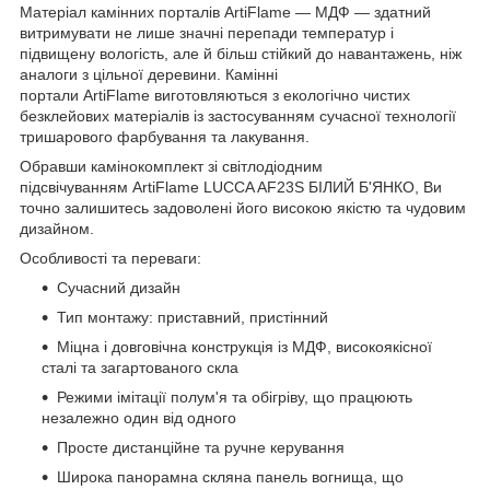
Матеріал камінних порталів ArtiFlame — МДФ — здатний
витримувати не лише значні перепади температур і
підвищену вологість, але й більш стійкий до навантажень, ніж
аналоги з цільної деревини. Камінні
портали ArtiFlame виготовляються з екологічно чистих
безклейових матеріалів із застосуванням сучасної технології
тришарового фарбування та лакування.
Обравши камінокомплект зі світлодіодним
підсвічуванням ArtiFlame LUCCA AF23S БІЛИЙ Б'ЯНКО, Ви
точно залишитесь задоволені його високою якістю та чудовим
дизайном.
Особливості та переваги:
Сучасний дизайн
Тип монтажу: приставний, пристінний
Міцна і довговічна конструкція із МДФ, високоякісної
сталі та загартованого скла
Режими імітації полум'я та обігріву, що працюють
незалежно один від одного
Просте дистанційне та ручне керування
Широка панорамна скляна панель вогнища, що