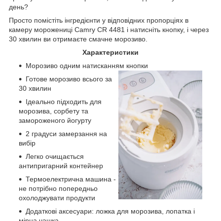
день?
Просто помістіть інгредієнти у відповідних пропорціях в
камеру морожениці Camry CR 4481 і натисніть кнопку, і через
30 хвилин ви отримаєте смачне морозиво.
Характеристики
Морозиво одним натисканням кнопки
Готове морозиво всього за
30 хвилин
Ідеально підходить для
морозива, сорбету та
замороженого йогурту
2 градуси замерзання на
вибір
Легко очищається
антипригарний контейнер
Термоелектрична машина -
не потрібно попередньо
охолоджувати продукти
Додаткові аксесуари: ложка для морозива, лопатка і
мірна чашка.