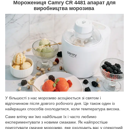
Морожениця Camry CR 4481 апарат для
виробництва морозива
У більшості з нас морозиво асоціюється зі святом і
відпочинком після довгого робочого дня. Це також один із
найкращих способів охолодитися, коли температура висока.
Саме влітку ми їмо найбільше їх і часто любимо
експериментувати з новими смаками. Як найпростіше
приготувати смачне морозиво, яке охолодить вас у спекотний