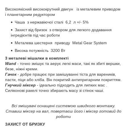
Високоякісний висококрутний двигун із металевим приводом
і планетарним редуктором
Чаша з нержавіючої сталі 6,2 л +/- 5%
Захист від бризок з отвором для легкого додавання
інгредієнтів під час роботи
Металева шестерня приводу Metal Gear System
Висока потужність 3200 Вт
3 металеві мішалки в комплекті
Wand
- точно змішує та аерує легкі маси, такі як збиті вершки,
безе, ніжні креми.
Гачок
- добре працює при замішуванні тіста для вареників,
пасти, піци або хліба. Він покритий антипригарним покриттям.
Гнучкий міксер
- ідеально підходить для липких мас .
Силіконові ракелі точно збирають масу зі стінок чаші.
Всі змішувачі оснащені системою швидкого монтажу.
Ставиш міксер на вал, повертаєш його і міксер готовий до
роботи
ЗАХИСТ ОТ БРИЗКУ