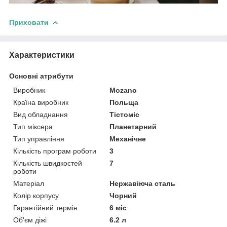
Приховати
Характеристики
Основні атрибути
Виробник
Mozano
Країна виробник
Польща
Вид обладнання
Тістоміс
Тип міксера
Планетарний
Тип управління
Механічне
Кількість програм роботи
3
Кількість швидкостей
7
роботи
Матеріал
Нержавіюча сталь
Колір корпусу
Чорний
Гарантійний термін
6 міс
Об'єм діжі
6.2 л