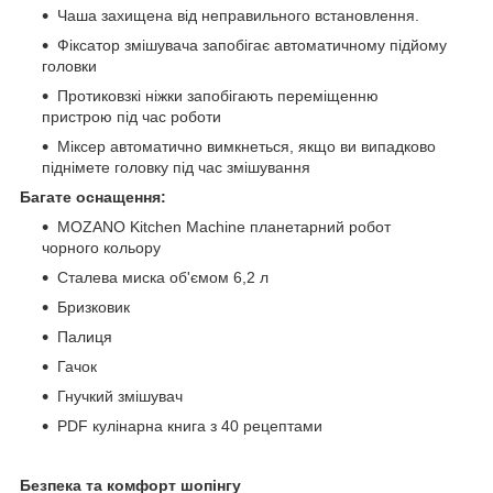
Чаша захищена від неправильного встановлення.
Фіксатор змішувача запобігає автоматичному підйому
головки
Протиковзкі ніжки запобігають переміщенню
пристрою під час роботи
Міксер автоматично вимкнеться, якщо ви випадково
піднімете головку під час змішування
Багате оснащення:
MOZANO Kitchen Machine планетарний робот
чорного кольору
Сталева миска об'ємом 6,2 л
Бризковик
Палиця
Гачок
Гнучкий змішувач
PDF кулінарна книга з 40 рецептами
Безпека та комфорт шопінгу