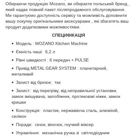
Обираючи продукцію Mozano, ви обираєте польський бренд ,
який надає повний пакет післяпродажного обслуговування.
Ми гарантуємо доступність сервісу та можливість доповнити
вашу покупку оригінальними аксесуарами , які збагатять ваш
продукт додатковими можливостями.
СПЕЦИФІКАЦІЯ
Модель : MOZANO Kitchen Machine
Ємність чаші: 6,2 л
Рівні швидкості : 6 передач + PULSE
Привід METAL GEAR SYSTEM : планетарний,
металевий
Захист від бризок: так
Захист: від перегріву, від неправильної установки,
замок змішувача, запобіжник, протиковзкі ніжки, замок
кришки
Конструкція: пластик, нержавіюча сталь, алюміній,
силікон
Поради: гачок, віночок, гнучкий міксер
Управління: механічна ручка зі світлодіодним