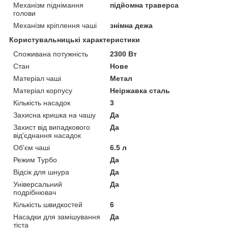
Механізм піднімання
підйомна траверса
голови
Механізм кріплення чаші
знімна дежа
Користувальницькі характеристики
Споживана потужність
2300 Вт
Стан
Нове
Матеріал чаші
Метал
Матеріал корпусу
Неіржавка сталь
Кількість насадок
3
Захисна кришка на чашу
Да
Захист від випадкового
Да
від'єднання насадок
Об'єм чаші
6.5 л
Режим Турбо
Да
Відсік для шнура
Да
Універсальний
Да
подрібнювач
Кількість швидкостей
6
Насадки для замішування
Да
тіста