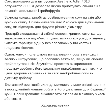
Соковижималка для цитрусових Aesthetic Adler 4013
потужністю 800 Вт дозволяє якісно приготувати свіжий сік з
лимонів, апельсинів і грейпфрутів.
Захисна кришка запобігає розбризкуванню соку на стіл або
кухонну стійку. Соковижималка має 2 конуса для віджимання
соку, які підходять для фруктів різного діаметру.
Пристрій складається зі стійкої основи, кришки, ситечка, що
відокремлює сік від м'якоті, і двох змінних конусів для віджиму.
Ситечко гарантує рідину без плаваючих у ній часток і
плодових кісточок.
Однак конуси полегшують вичавлювання соку з менших і
великих цитрусових, що особливо важливо, якщо ми любите
грейпфрутовий сік. Зручність і простота використання
продукту зроблять його ідеальним придбанням для тих, хто
цінує здорове харчування та свіжі необроблені соки як
дієтичну добавку.
Елегантний зовнішній вигляд і можливість мити знімні частини
в посудомийній машині роблять його ідеальним для будь-якої
кухні. Носик дозволяє вичавлювати сік прямо в склянку з чаєм
або соком.
Характеристики