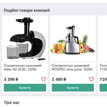
Подібні товари компанії
Соковитискач шнековий
Соковитискач шнековий
Тепл
Adler AD 4130, 150Вт
ROSPEC slow juicer 150Вт
7725
3 399
2 490
719
₴
₴
Купити
Купити
Про нас